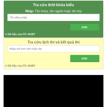
Tra cứu thời khóa biểu
Nhập:
Tên khóa, tên ngành hoặc tên lớp
XEM
© Dữ liệu của ITC-HUBT
Tra cứu lịch thi và kết quả thi
XEM
© Dữ liệu của ITC-HUBT