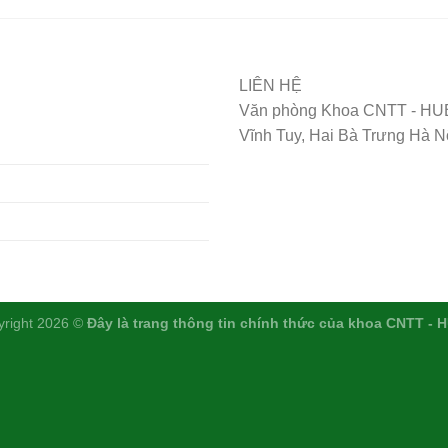
LIÊN HỆ
Văn phòng Khoa CNTT - HUB
Vĩnh Tuy, Hai Bà Trưng Hà N
yright 2026 ©
Đây là trang thông tin chính thức của khoa CNTT - 