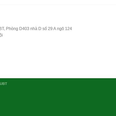
T, Phòng D403 nhà D số 29 A ngõ 124
ội
HUBT