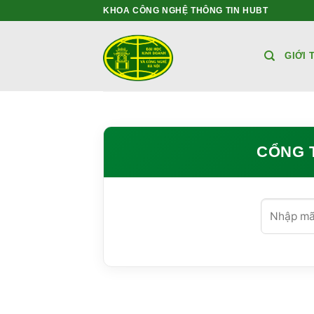
Bỏ
KHOA CÔNG NGHỆ THÔNG TIN HUBT
qua
nội
GIỚI 
dung
CỔNG T