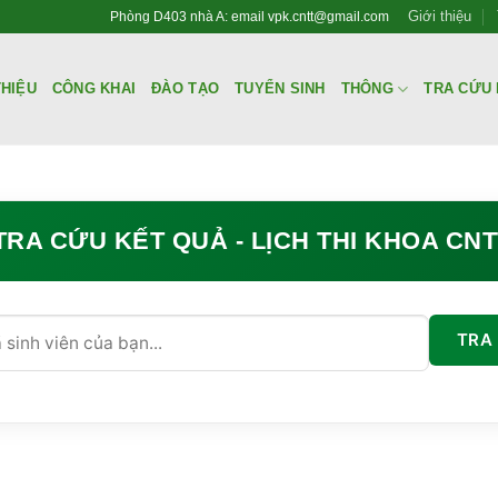
Giới thiệu
Phòng D403 nhà A: email vpk.cntt@gmail.com
THIỆU
CÔNG KHAI
ĐÀO TẠO
TUYỂN SINH
THÔNG
TRA CỨU 
RA CỨU KẾT QUẢ - LỊCH THI KHOA CN
TRA