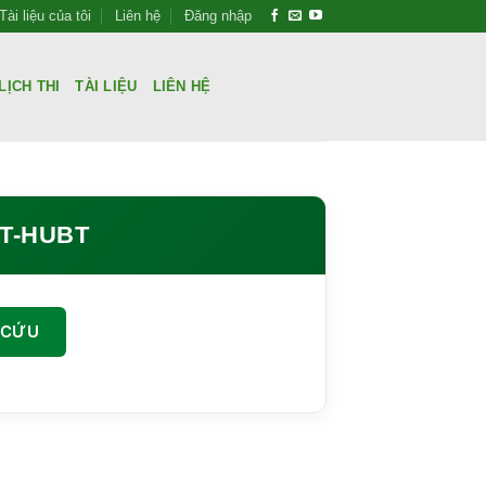
Tài liệu của tôi
Liên hệ
Đăng nhập
LỊCH THI
TÀI LIỆU
LIÊN HỆ
TT-HUBT
 CỨU