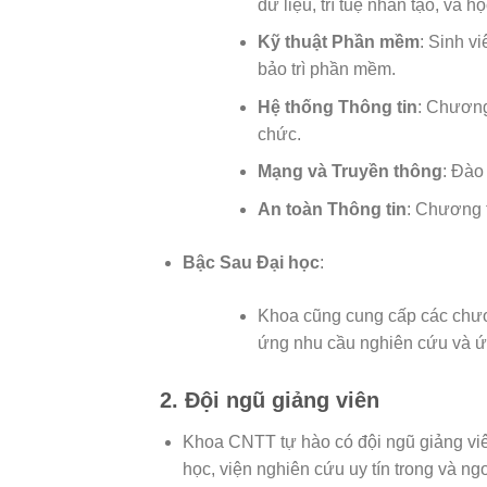
dữ liệu, trí tuệ nhân tạo, và h
Kỹ thuật Phần mềm
: Sinh vi
bảo trì phần mềm.
Hệ thống Thông tin
: Chương 
chức.
Mạng và Truyền thông
: Đào
An toàn Thông tin
: Chương t
Bậc Sau Đại học
:
Khoa cũng cung cấp các chương
ứng nhu cầu nghiên cứu và ứ
2.
Đội ngũ giảng viên
Khoa CNTT tự hào có đội ngũ giảng viên
học, viện nghiên cứu uy tín trong và ng