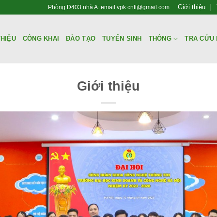
Giới thiệu
Phòng D403 nhà A: email vpk.cntt@gmail.com
THIỆU
CÔNG KHAI
ĐÀO TẠO
TUYỂN SINH
THÔNG
TRA CỨU 
Giới thiệu