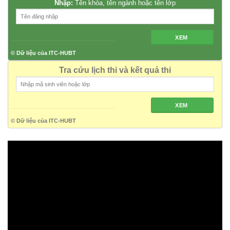
Nhập:
Tên khóa, tên ngành hoặc tên lớp
XEM
© Dữ liệu của ITC-HUBT
Tra cứu lịch thi và kết quả thi
XEM
© Dữ liệu của ITC-HUBT