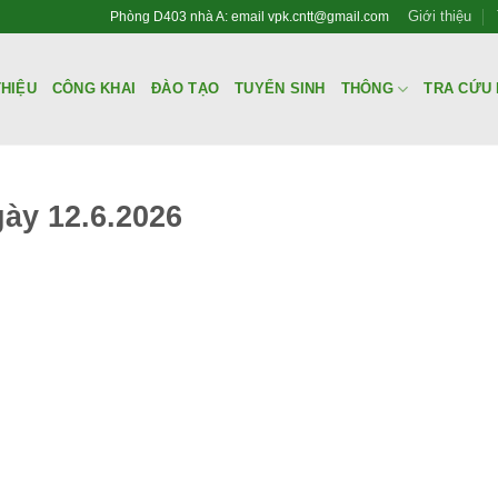
Giới thiệu
Phòng D403 nhà A: email vpk.cntt@gmail.com
THIỆU
CÔNG KHAI
ĐÀO TẠO
TUYỂN SINH
THÔNG
TRA CỨU 
ày 12.6.2026