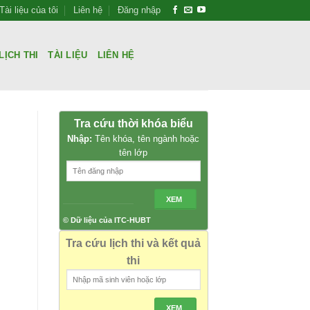
Tài liệu của tôi
Liên hệ
Đăng nhập
LỊCH THI
TÀI LIỆU
LIÊN HỆ
Tra cứu thời khóa biểu
Nhập:
Tên khóa, tên ngành hoặc
tên lớp
XEM
© Dữ liệu của ITC-HUBT
Tra cứu lịch thi và kết quả
thi
XEM