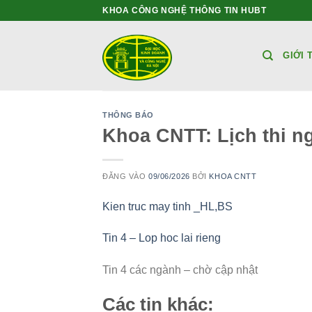
Bỏ
KHOA CÔNG NGHỆ THÔNG TIN HUBT
qua
nội
GIỚI 
dung
THÔNG BÁO
Khoa CNTT: Lịch thi ng
ĐĂNG VÀO
09/06/2026
BỞI
KHOA CNTT
Kien truc may tinh _HL,BS
Tin 4 – Lop hoc lai rieng
Tin 4 các ngành – chờ cập nhật
Các tin khác: