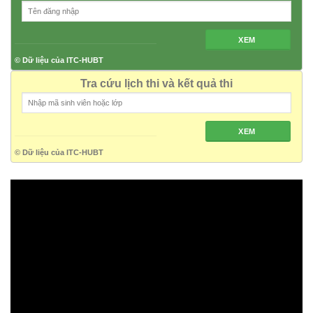
XEM
© Dữ liệu của ITC-HUBT
Tra cứu lịch thi và kết quả thi
XEM
© Dữ liệu của ITC-HUBT