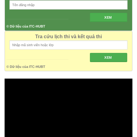
XEM
© Dữ liệu của ITC-HUBT
Tra cứu lịch thi và kết quả thi
XEM
© Dữ liệu của ITC-HUBT