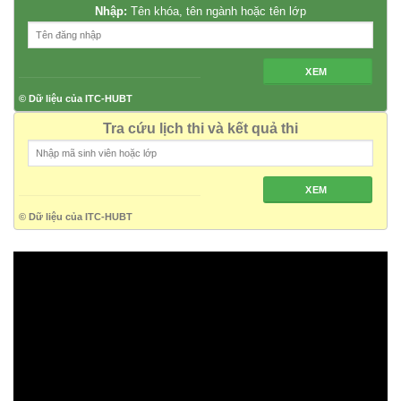
Nhập:
Tên khóa, tên ngành hoặc tên lớp
XEM
© Dữ liệu của ITC-HUBT
Tra cứu lịch thi và kết quả thi
XEM
© Dữ liệu của ITC-HUBT