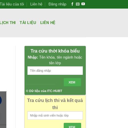
Tài liệu của tôi
Liên hệ
Đăng nhập
LỊCH THI
TÀI LIỆU
LIÊN HỆ
Tra cứu thời khóa biểu
Nhập:
Tên khóa, tên ngành hoặc
tên lớp
XEM
© Dữ liệu của ITC-HUBT
Tra cứu lịch thi và kết quả
thi
XEM