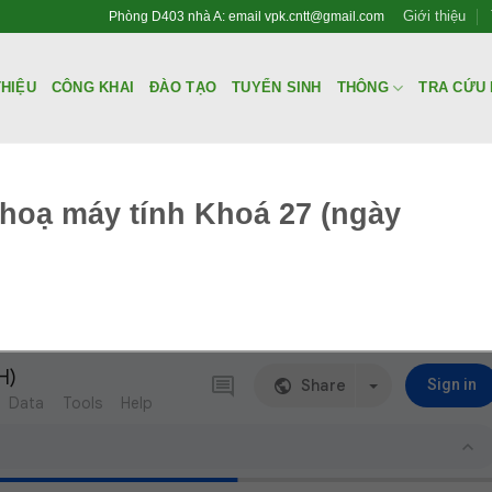
Giới thiệu
Phòng D403 nhà A: email vpk.cntt@gmail.com
THIỆU
CÔNG KHAI
ĐÀO TẠO
TUYỂN SINH
THÔNG
TRA CỨU 
hoạ máy tính Khoá 27 (ngày