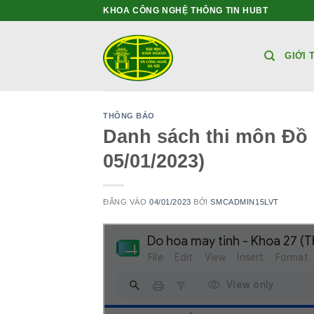
Bỏ
KHOA CÔNG NGHỆ THÔNG TIN HUBT
qua
nội
GIỚI 
dung
THÔNG BÁO
Danh sách thi môn Đồ 
05/01/2023)
ĐĂNG VÀO
04/01/2023
BỞI
SMCADMIN15LVT