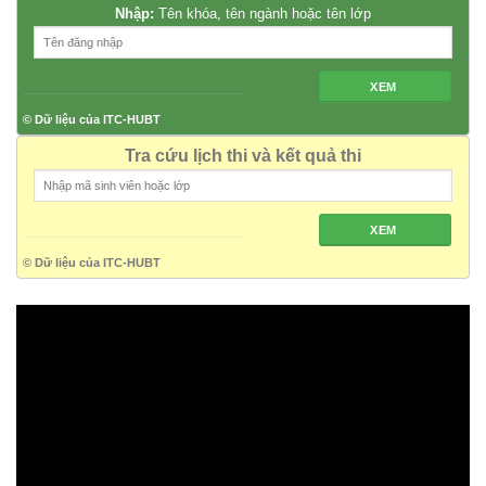
Nhập:
Tên khóa, tên ngành hoặc tên lớp
XEM
© Dữ liệu của ITC-HUBT
Tra cứu lịch thi và kết quả thi
XEM
© Dữ liệu của ITC-HUBT