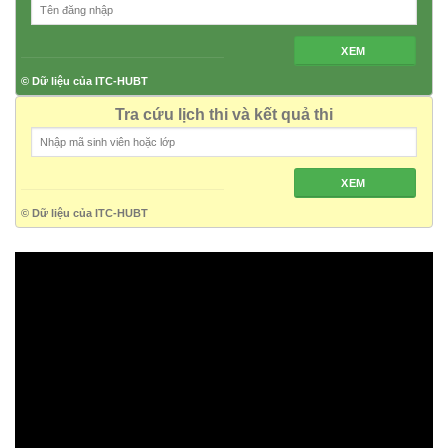
XEM
© Dữ liệu của ITC-HUBT
Tra cứu lịch thi và kết quả thi
XEM
© Dữ liệu của ITC-HUBT